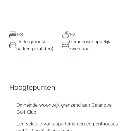
1-3
1-2
Ondergrondse
Gemeenschappelijk
parkeerplaats(en)
zwembad
Hoogtepunten
—
Omheinde woonwijk grenzend aan Calanova
Golf Club
—
Een selectie van appartementen en penthouses
met 1, 2 en 3 slaapkamers