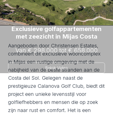
Exclusieve golfappartementen
met zeezicht in Mijas Costa
Aangeboden door Christensen Estates,
Van € 298.000 tot € 658.000
combineert dit exclusieve wooncomplex
in Mijas een rustige omgeving met de
Bekijk Video
nabijheid van de beste stranden aan de
Costa del Sol. Gelegen naast de
prestigieuze Calanova Golf Club, biedt dit
project een unieke levensstijl voor
golfliefhebbers en mensen die op zoek
zijn naar rust en comfort. Het is een