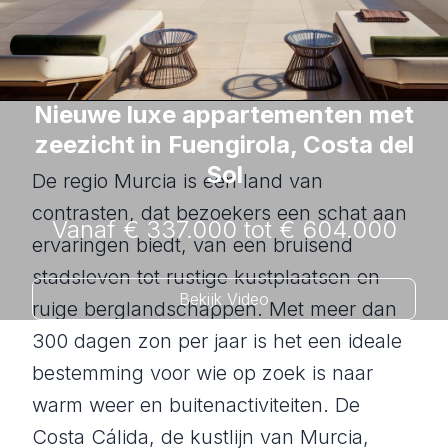
Nieuwe luxe appartementen met
zeezicht in Fuengirola, Costa del
Sol
De regio Murcia is een land van
contrasten, dat bezoekers een schat aan
Vanaf € 337.000 tot € 604.000
ervaringen biedt, van een bruisend
stadsleven tot rustige kustplaatsen en
Bekijk Video
ruige berglandschappen. Met meer dan
300 dagen zon per jaar is het een ideale
bestemming voor wie op zoek is naar
warm weer en buitenactiviteiten. De
Costa Cálida, de kustlijn van Murcia,