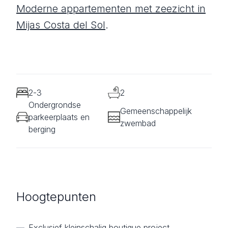
Moderne appartementen met zeezicht in
Mijas Costa del Sol
.
2-3
2
Ondergrondse
Gemeenschappelijk
parkeerplaats en
zwembad
berging
Hoogtepunten
—
Exclusief kleinschalig boutique project