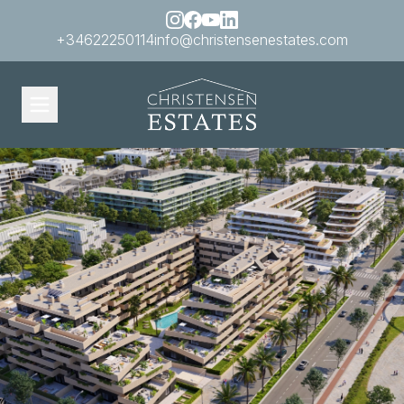
+34622250114
info@christensenestates.com